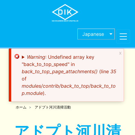
Skip
to
main
content
Japanese
x
Error
Warning
: Undefined array key
message
"back_to_top_speed" in
back_to_top_page_attachments()
(line
35
of
modules/contrib/back_to_top/back_to_to
p.module
).
ホーム
アドプト河川清掃活動
アドプト河川清