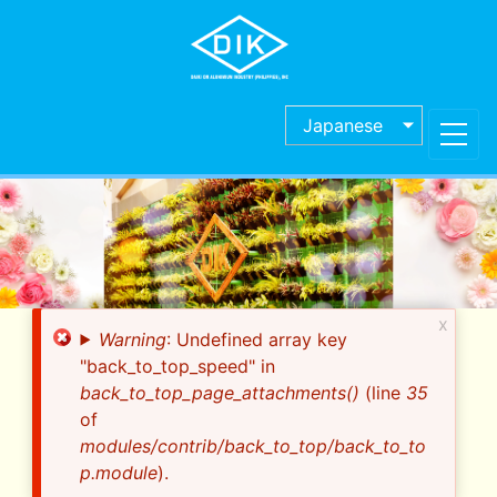
Skip
to
main
content
Japanese
x
Error
Warning
: Undefined array key
message
"back_to_top_speed" in
back_to_top_page_attachments()
(line
35
of
modules/contrib/back_to_top/back_to_to
p.module
).